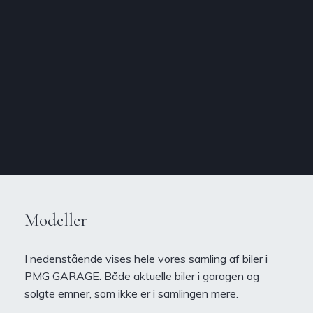
Spring til indholdet
Modeller
I nedenstående vises hele vores samling af biler i
PMG GARAGE. Både aktuelle biler i garagen og
solgte emner, som ikke er i samlingen mere.