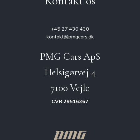
Kontakt os
+45 27 430 430
kontakt@pmgcars.dk
PMG
Cars
ApS
Helsigørvej 4
7100 Vejle
CVR 29516367
Garage
Leasing